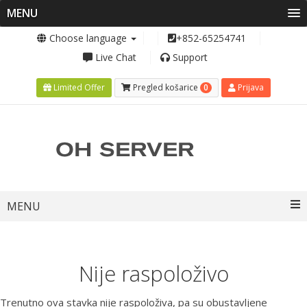
MENU
Choose language
+852-65254741
Live Chat
Support
0
Limited Offer
Pregled košarice
Prijava
Toggle
MENU
navigation
Nije raspoloživo
Trenutno ova stavka nije raspoloživa, pa su obustavljene