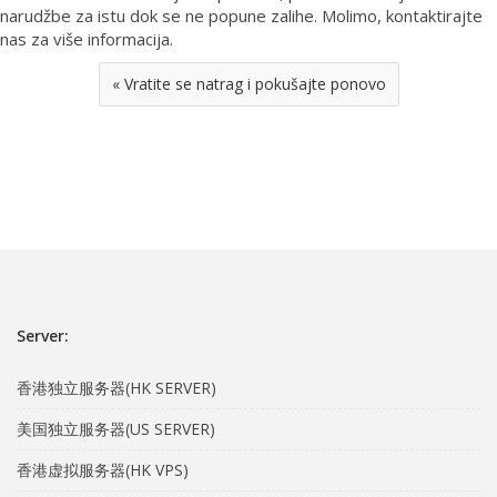
narudžbe za istu dok se ne popune zalihe. Molimo, kontaktirajte
nas za više informacija.
« Vratite se natrag i pokušajte ponovo
Server:
香港独立服务器(HK SERVER)
美国独立服务器(US SERVER)
香港虚拟服务器(HK VPS)