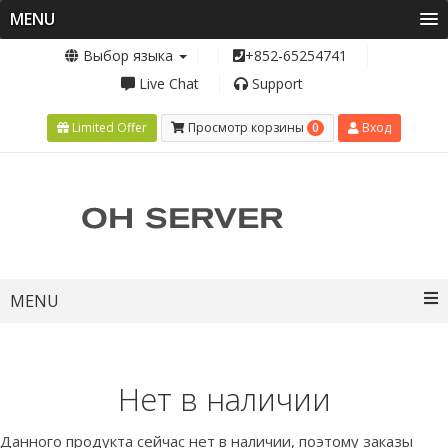
MENU
Выбор языка
+852-65254741
Live Chat
Support
0
Limited Offer
Просмотр корзины
Вход
Toggle
MENU
navigation
Нет в наличии
Данного продукта сейчас нет в наличии, поэтому заказы