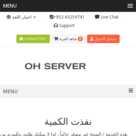
MENU
اختيار اللغة
+852-65254741
Live Chat
Support
0
Limited Offer
شاهد العربة
تسجيل الدخول
Toggle
MENU
navigation
نفذت الكمية
هذه الخدمة / المنتج غير متوفر حالياً ، لذا لا يمكنك طلبه، وللمزيد من