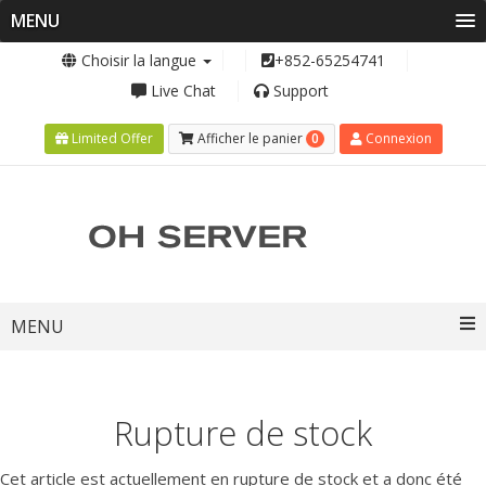
MENU
Choisir la langue
+852-65254741
Live Chat
Support
0
Limited Offer
Afficher le panier
Connexion
Toggle
MENU
navigation
Rupture de stock
Cet article est actuellement en rupture de stock et a donc été