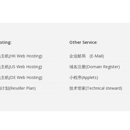
sting:
Other Service:
机(HK Web Hosting)
企业邮局 (E-Mail)
机(US Web Hosting)
域名注册(Domain Register)
机(DE Web Hosting)
小程序(Applets)
(Reseller Plan)
技术管家(Technical steward)