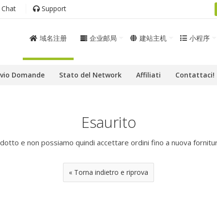
 Chat
Support
域名注册
企业邮局
建站主机
小程序
ivio Domande
Stato del Network
Affiliati
Contattaci!
Esaurito
tto e non possiamo quindi accettare ordini fino a nuova fornitura.
« Torna indietro e riprova