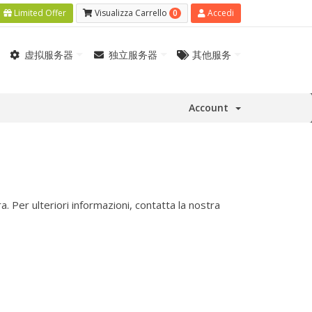
0
Limited Offer
Visualizza Carrello
Accedi
虚拟服务器
独立服务器
其他服务
Account
 Per ulteriori informazioni, contatta la nostra