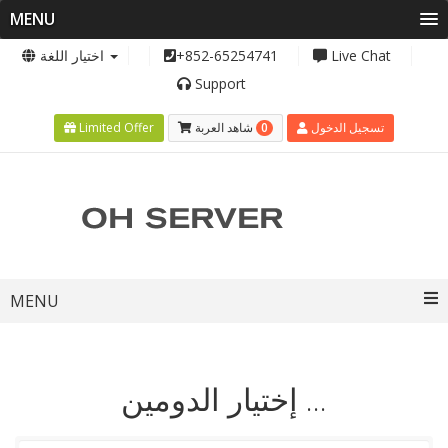
MENU
اختيار اللغة
+852-65254741
Live Chat
Support
0
Limited Offer
شاهد العربة
تسجيل الدخول
Toggle
MENU
navigation
إختيار الدومين ...