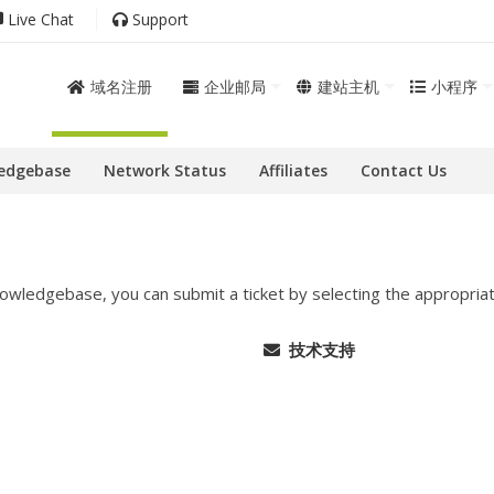
Live Chat
Support
域名注册
企业邮局
建站主机
小程序
edgebase
Network Status
Affiliates
Contact Us
 knowledgebase, you can submit a ticket by selecting the appropr
技术支持