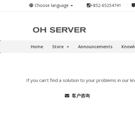
Choose language
+852-65254741
Home
Store
Announcements
Knowl
If you can't find a solution to your problems in our
客户咨询