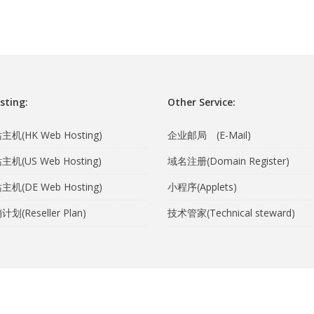
sting:
Other Service:
机(HK Web Hosting)
企业邮局 (E-Mail)
机(US Web Hosting)
域名注册(Domain Register)
机(DE Web Hosting)
小程序(Applets)
(Reseller Plan)
技术管家(Technical steward)