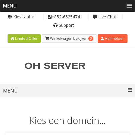
MENU
Kies taal
+852-65254741
Live Chat
Support
0
Limited Offer
Winkelwagen bekijken
Aanmelden
Toggle
MENU
navigation
Kies een domein...