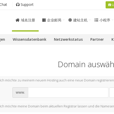
Chat
Support
L
域名注册
企业邮局
建站主机
小程序
gen
Wissensdatenbank
Netzwerkstatus
Partner
K
Domain auswähl
Ich möchte zu meinem neuem Hosting auch eine neue Domain registrieren
www.
Ich möchte meine Domain beim aktuellen Registrar lassen und die Nameser