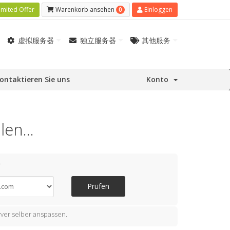
0
imited Offer
Warenkorb ansehen
Einloggen
虚拟服务器
独立服务器
其他服务
ontaktieren Sie uns
Konto
en...
.
Prüfen
ver selber anspassen.