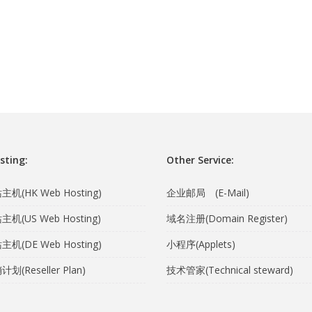
sting:
Other Service:
机(HK Web Hosting)
企业邮局 (E-Mail)
机(US Web Hosting)
域名注册(Domain Register)
机(DE Web Hosting)
小程序(Applets)
(Reseller Plan)
技术管家(Technical steward)