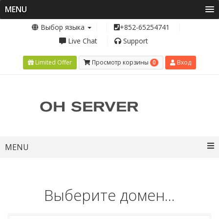
MENU
Выбор языка
+852-65254741
Live Chat
Support
0
Limited Offer
Просмотр корзины
Вход
Toggle
MENU
navigation
Выберите домен...