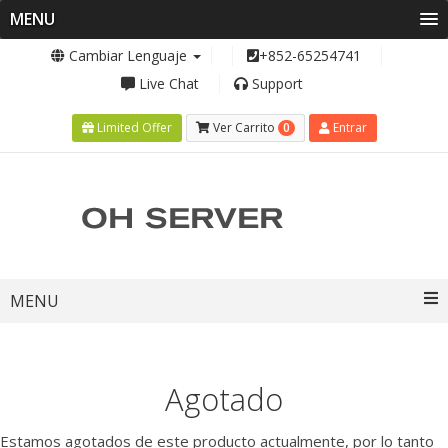
MENU
Cambiar Lenguaje
+852-65254741
Live Chat
Support
0
Limited Offer
Ver Carrito
Entrar
Toggle
MENU
navigation
Agotado
Estamos agotados de este producto actualmente, por lo tanto