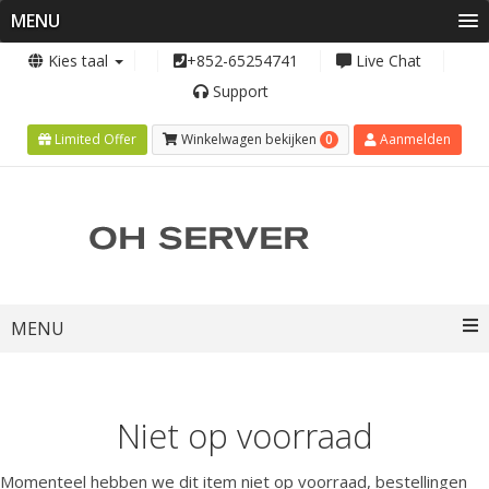
MENU
Kies taal
+852-65254741
Live Chat
Support
0
Limited Offer
Winkelwagen bekijken
Aanmelden
Toggle
MENU
navigation
Niet op voorraad
Momenteel hebben we dit item niet op voorraad, bestellingen