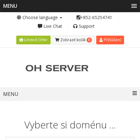
MENU
Choose language
+852-65254741
Live Chat
Support
0
Limited Offer
Zobrazit košík
Přihlášení
Toggle
MENU
navigation
Vyberte si doménu ...