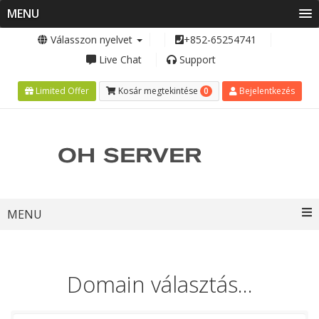
MENU
Válasszon nyelvet
+852-65254741
Live Chat
Support
0
Limited Offer
Kosár megtekintése
Bejelentkezés
Toggle
MENU
navigation
Domain választás...