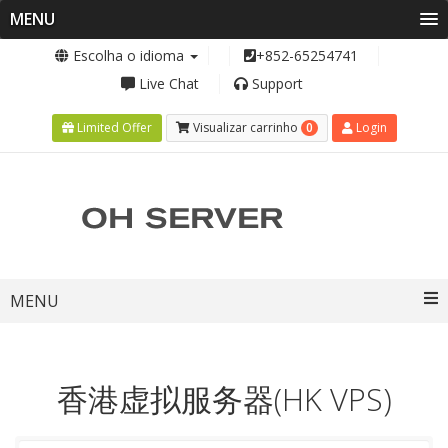
MENU
Escolha o idioma
+852-65254741
Live Chat
Support
0
Limited Offer
Visualizar carrinho
Login
Toggle
MENU
navigation
香港虚拟服务器(HK VPS)