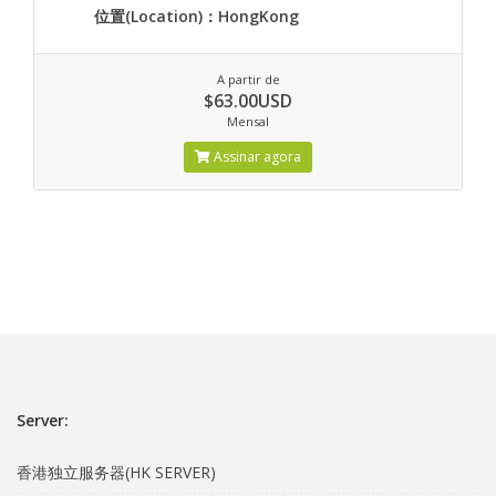
位置(Location)：HongKong
A partir de
$63.00USD
Mensal
Assinar agora
Server:
香港独立服务器(HK SERVER)