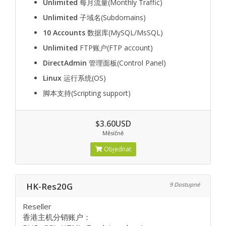
Unlimited
每月流量(Monthly Traffic)
Unlimited
子域名(Subdomains)
10 Accounts
数据库(MySQL/MsSQL)
Unlimited
FTP账户(FTP account)
DirectAdmin
管理面板(Control Panel)
Linux
运行系统(OS)
脚本支持(Scripting support)
$3.60USD
Měsíčně
Objednat
HK-Res20G
9 Dostupné
Reseller
香港主机分销账户：