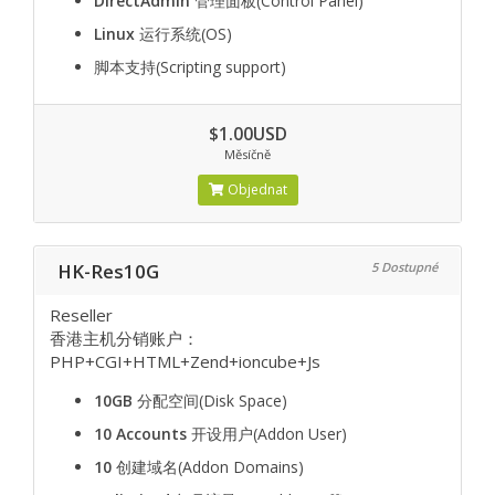
DirectAdmin
管理面板(Control Panel)
Linux
运行系统(OS)
脚本支持(Scripting support)
$1.00USD
Měsíčně
Objednat
HK-Res10G
5 Dostupné
Reseller
香港主机分销账户：
PHP+CGI+HTML+Zend+ioncube+Js
10GB
分配空间(Disk Space)
10 Accounts
开设用户(Addon User)
10
创建域名(Addon Domains)