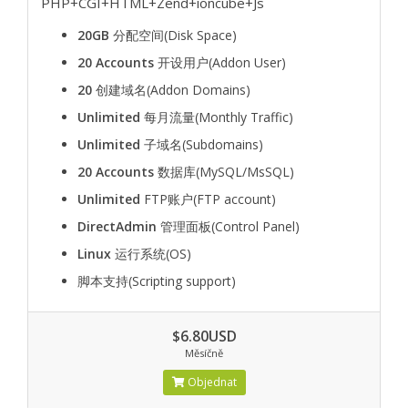
PHP+CGI+HTML+Zend+ioncube+Js
20GB
分配空间(Disk Space)
20 Accounts
开设用户(Addon User)
20
创建域名(Addon Domains)
Unlimited
每月流量(Monthly Traffic)
Unlimited
子域名(Subdomains)
20 Accounts
数据库(MySQL/MsSQL)
Unlimited
FTP账户(FTP account)
DirectAdmin
管理面板(Control Panel)
Linux
运行系统(OS)
脚本支持(Scripting support)
$6.80USD
Měsíčně
Objednat