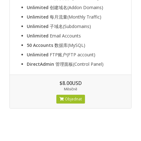
Unlimited
创建域名(Addon Domains)
Unlimited
每月流量(Monthly Traffic)
Unlimited
子域名(Subdomains)
Unlimited
Email Accounts
50 Accounts
数据库(MySQL)
Unlimited
FTP账户(FTP account)
DirectAdmin
管理面板(Control Panel)
$8.00USD
Měsíčně
Objednat