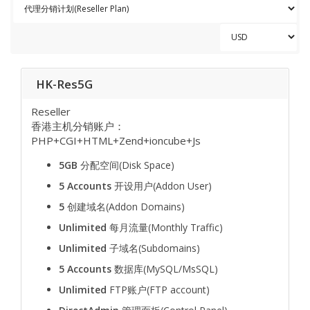
HK-Res5G
Reseller
香港主机分销账户：
PHP+CGI+HTML+Zend+ioncube+Js
5GB
分配空间(Disk Space)
5 Accounts
开设用户(Addon User)
5
创建域名(Addon Domains)
Unlimited
每月流量(Monthly Traffic)
Unlimited
子域名(Subdomains)
5 Accounts
数据库(MySQL/MsSQL)
Unlimited
FTP账户(FTP account)