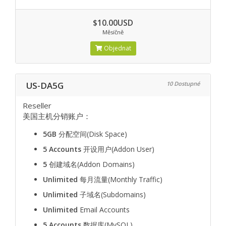
$10.00USD
Měsíčně
Objednat
US-DA5G
10 Dostupné
Reseller
美国主机分销账户：
5GB
分配空间(Disk Space)
5 Accounts
开设用户(Addon User)
5
创建域名(Addon Domains)
Unlimited
每月流量(Monthly Traffic)
Unlimited
子域名(Subdomains)
Unlimited
Email Accounts
5 Accounts
数据库(MySQL)