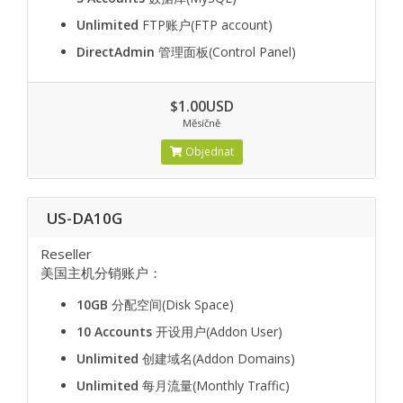
Unlimited
FTP账户(FTP account)
DirectAdmin
管理面板(Control Panel)
$1.00USD
Měsíčně
Objednat
US-DA10G
Reseller
美国主机分销账户：
10GB
分配空间(Disk Space)
10 Accounts
开设用户(Addon User)
Unlimited
创建域名(Addon Domains)
Unlimited
每月流量(Monthly Traffic)