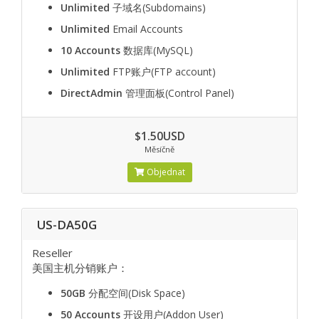
Unlimited
子域名(Subdomains)
Unlimited
Email Accounts
10 Accounts
数据库(MySQL)
Unlimited
FTP账户(FTP account)
DirectAdmin
管理面板(Control Panel)
$1.50USD
Měsíčně
Objednat
US-DA50G
Reseller
美国主机分销账户：
50GB
分配空间(Disk Space)
50 Accounts
开设用户(Addon User)