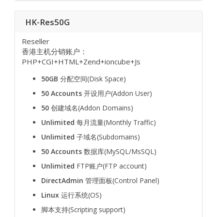
HK-Res50G
Reseller
香港主机分销账户：
PHP+CGI+HTML+Zend+ioncube+Js
50GB
分配空间(Disk Space)
50 Accounts
开设用户(Addon User)
50
创建域名(Addon Domains)
Unlimited
每月流量(Monthly Traffic)
Unlimited
子域名(Subdomains)
50 Accounts
数据库(MySQL/MsSQL)
Unlimited
FTP账户(FTP account)
DirectAdmin
管理面板(Control Panel)
Linux
运行系统(OS)
脚本支持(Scripting support)