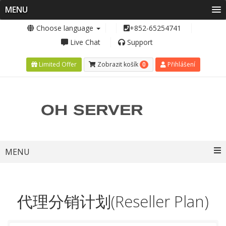
MENU
Choose language
+852-65254741
Live Chat
Support
0
Limited Offer
Zobrazit košík
Přihlášení
Toggle
MENU
navigation
代理分销计划(Reseller Plan)