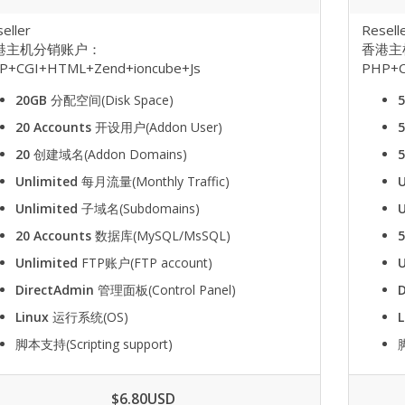
eller
Resell
港主机分销账户：
香港主
P+CGI+HTML+Zend+ioncube+Js
PHP+C
20GB
分配空间(Disk Space)
20 Accounts
开设用户(Addon User)
5
20
创建域名(Addon Domains)
Unlimited
每月流量(Monthly Traffic)
U
Unlimited
子域名(Subdomains)
U
20 Accounts
数据库(MySQL/MsSQL)
5
Unlimited
FTP账户(FTP account)
U
DirectAdmin
管理面板(Control Panel)
Linux
运行系统(OS)
L
脚本支持(Scripting support)
脚
$6.80USD