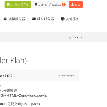
0
Limited Offer
مشاهده کارت خرید
ورود
虚拟服务器
独立服务器
其他服务
حساب
r Plan)
Res10G
5 موجود است
er
机分销账户：
GI+HTML+Zend+ioncube+Js
10GB
分配空间(Disk Space)