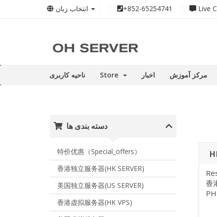
انتخاب زبان
+852-65254741
Live C
ناحیه کاربری
Store
اخبار
مرکز آموزش
دسته بندی ها
特价优惠（Special_offers）
H
香港独立服务器(HK SERVER)
Res
香
美国独立服务器(US SERVER)
PH
香港虚拟服务器(HK VPS)