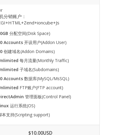
er
机分销账户：
GI+HTML+Zend+ioncube+Js
50GB
分配空间(Disk Space)
0 Accounts
开设用户(Addon User)
50
创建域名(Addon Domains)
nlimited
每月流量(Monthly Traffic)
nlimited
子域名(Subdomains)
0 Accounts
数据库(MySQL/MsSQL)
nlimited
FTP账户(FTP account)
DirectAdmin
管理面板(Control Panel)
inux
运行系统(OS)
本支持(Scripting support)
$10.00USD