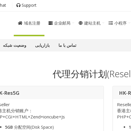
hat
Support
域名注册
企业邮局
建站主机
小程序
تماس با ما
بازاریابی
وضعیت شبکه
代理分销计划(Reselle
K-Res5G
HK-
eller
Resell
港主机分销账户：
香港主
P+CGI+HTML+Zend+ioncube+Js
PHP+C
5GB
分配空间(Disk Space)