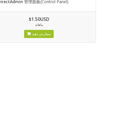
DirectAdmin
管理面板(Control Panel)
$1.50USD
ماهانه
سفارش دهید