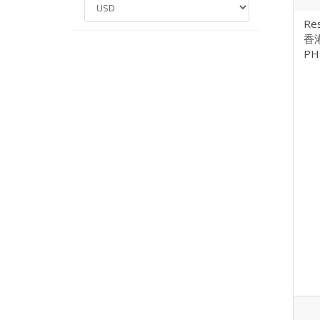
Res
香
PH