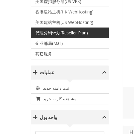
美国虚拟服务器(US VPS)
香港建站主机(HK WebHosting)
美国建站主机(US WebHosting)
代理分销计划(Reseller Plan)
企业邮局(Mail)
其它服务
عملیات
ثبت دامنه جدید
مشاهده کارت خرید
واحد پول
H