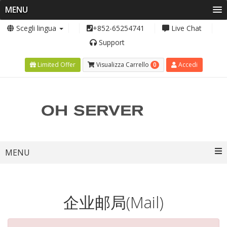
MENU
Scegli lingua
+852-65254741
Live Chat
Support
0
Limited Offer
Visualizza Carrello
Accedi
Toggle
MENU
navigation
企业邮局(Mail)