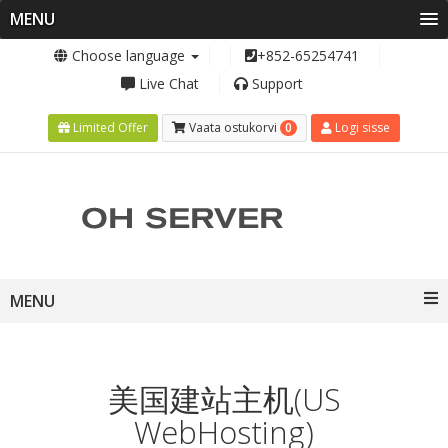
MENU
Choose language
+852-65254741
Live Chat
Support
0
Limited Offer
Vaata ostukorvi
Logi sisse
Toggle
MENU
navigation
美国建站主机(US
WebHosting)