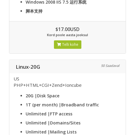
Windows 2008 IIS 7.5
运行系统
脚本支持
$17.00USD
Kord poole aasta jooksul
Telli kohe
Linux-20G
50 Saadaval
US
PHP+HTML+CGI+Zend+Ioncube
20G
|Disk Space
1T (per month)
|Broadband traffic
Unlimited
|FTP access
Unlimited
|Domains/Sites
Unlimited
|Mailing Lists