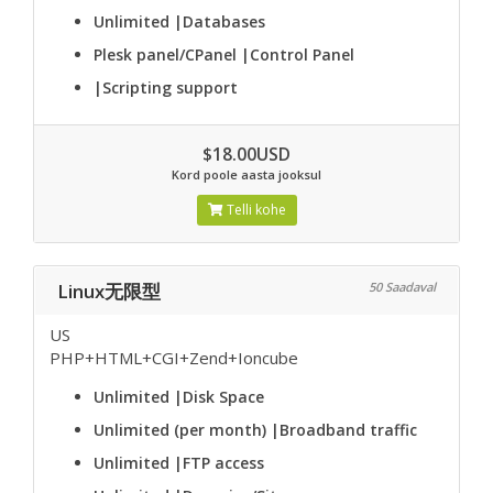
Unlimited
|Databases
Plesk panel/CPanel
|Control Panel
|Scripting support
$18.00USD
Kord poole aasta jooksul
Telli kohe
Linux无限型
50 Saadaval
US
PHP+HTML+CGI+Zend+Ioncube
Unlimited
|Disk Space
Unlimited (per month)
|Broadband traffic
Unlimited
|FTP access