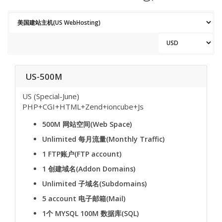
US-500M
US (Special-June)
PHP+CGI+HTML+Zend+ioncube+Js
500M
网站空间(Web Space)
Unlimited
每月流量(Monthly Traffic)
1
FTP账户(FTP account)
1
创建域名(Addon Domains)
Unlimited
子域名(Subdomains)
5 account
电子邮箱(Mail)
1个 MYSQL 100M
数据库(SQL)