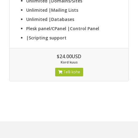
Unlimited
|Domains/Sites
Unlimited
|Mailing Lists
Unlimited
|Databases
Plesk panel/CPanel
|Control Panel
|Scripting support
$24.00USD
Kord kuus
Telli kohe