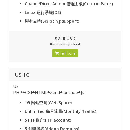
Cpanel/DirectAdmin
管理面板(Control Panel)
Linux
运行系统(OS)
脚本支持(Scripting support)
$2.00USD
Kord aasta jooksul
Telli kohe
US-1G
US
PHP+CGI+HTML+Zend+ioncube+Js
1G
网站空间(Web Space)
Unlimited
每月流量(Monthly Traffic)
5
FTP账户(FTP account)
5
创建域名(Addon Domains)