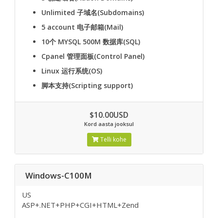
Unlimited
子域名(Subdomains)
5 account
电子邮箱(Mail)
10个 MYSQL 500M
数据库(SQL)
Cpanel
管理面板(Control Panel)
Linux
运行系统(OS)
脚本支持(Scripting support)
$10.00USD
Kord aasta jooksul
Telli kohe
Windows-C100M
US
ASP+.NET+PHP+CGI+HTML+Zend