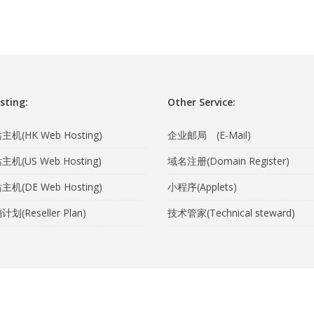
sting:
Other Service:
机(HK Web Hosting)
企业邮局 (E-Mail)
机(US Web Hosting)
域名注册(Domain Register)
机(DE Web Hosting)
小程序(Applets)
(Reseller Plan)
技术管家(Technical steward)