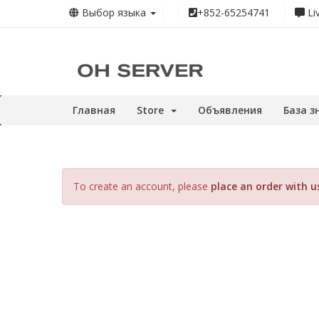
Выбор языка
+852-65254741
Li
Главная
Store
Объявления
База з
To create an account, please
place an order with u