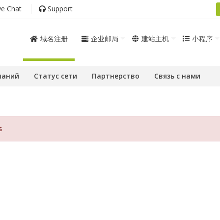
ve Chat
Support
域名注册
企业邮局
建站主机
小程序
наний
Статус сети
Партнерство
Связь с нами
s