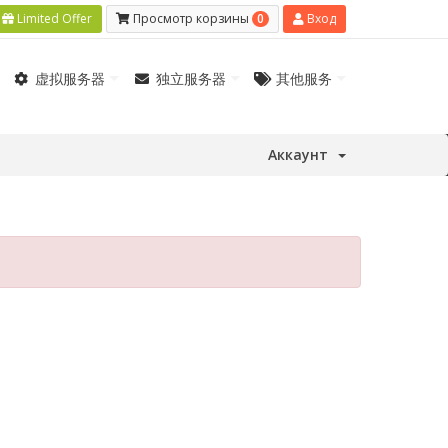
0
Limited Offer
Просмотр корзины
Вход
虚拟服务器
独立服务器
其他服务
Аккаунт