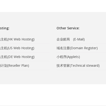
sting:
Other Service:
机(HK Web Hosting)
企业邮局 (E-Mail)
机(US Web Hosting)
域名注册(Domain Register)
机(DE Web Hosting)
小程序(Applets)
(Reseller Plan)
技术管家(Technical steward)