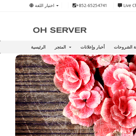
اختيار اللغة
+852-65254741
Live C
ة الشروحات
أخبار وإعلانات
المتجر
الرئيسية