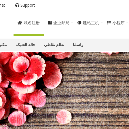
hat
Support
域名注册
企业邮局
建站主机
小程序
راسلنا
نظام نقاطي
حالة الشبكة
مكتب