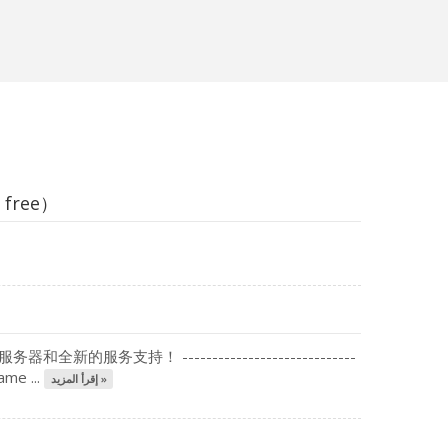
 free）
务支持！ -----------------------------
ame ...
إقرأ المزيد »