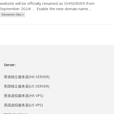
website will be officially renamed as OH!SERVER from
September 2024! ， Enable the new domain name ...
Devamını Oku »
Server:
香港独立服务器(HK SERVER)
美国独立服务器(US SERVER)
香港虚拟服务器(HK VPS)
美国虚拟服务器(US VPS)