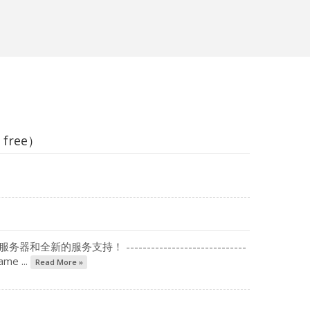
 free）
务支持！ -----------------------------
ame ...
Read More »