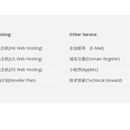
sting:
Other Service:
机(HK Web Hosting)
企业邮局 (E-Mail)
机(US Web Hosting)
域名注册(Domain Register)
机(DE Web Hosting)
小程序(Applets)
(Reseller Plan)
技术管家(Technical steward)