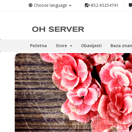
Choose language
+852-65254741
Početna
Store
Obavijesti
Baza znan